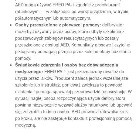
AED mogą używać FRED PA-1 zgodnie z procedurami
ratunkowymi — w zależności od wersji urządzenia, w trybie
półautomatycznym lub automatycznym.
Osoby przeszkolone z pierwszej pomocy:
defibrylator
może być używany przez osoby, które odbyły szkolenie z
podstawowych zabiegów resuscytacyjnych lub zostały
przeszkolone z obsługi AED. Komunikaty głosowe i czytelne
piktogramy pomagają przejść przez kolejne etapy udzielania
pomocy.
Świadkowie zdarzenia i osoby bez doświadczenia
medycznego:
FRED PA-1 jest przeznaczony również do
użycia przez laików. Producent zaleca jednak wcześniejsze
szkolenie lub instruktaż, ponieważ zwiększa to pewność
działania i pomaga sprawniej przeprowadzić resuscytację. W
sytuacji nagłej osoba rozpoczynająca użycie defibrylatora
powinna niezwłocznie wezwać służby ratunkowe lub upewnić
się, że zrobiła to inna osoba. AED prowadzi ratownika krok
po kroku, ale nie zastępuje kontaktu z profesjonalną pomocą
medyczną.