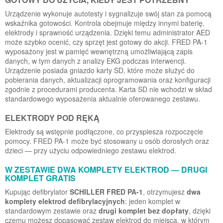
Urządzenie wykonuje autotesty i sygnalizuje swój stan za pomocą
wskaźnika gotowości. Kontrola obejmuje między innymi baterię,
elektrody i sprawność urządzenia. Dzięki temu administrator AED
może szybko ocenić, czy sprzęt jest gotowy do akcji. FRED PA-1
wyposażony jest w pamięć wewnętrzną umożliwiającą zapis
danych, w tym danych z analizy EKG podczas interwencji.
Urządzenie posiada gniazdo karty SD, które może służyć do
pobierania danych, aktualizacji oprogramowania oraz konfiguracji
zgodnie z procedurami producenta. Karta SD nie wchodzi w skład
standardowego wyposażenia aktualnie oferowanego zestawu.
ELEKTRODY POD RĘKĄ
Elektrody są wstępnie podłączone, co przyspiesza rozpoczęcie
pomocy. FRED PA-1 może być stosowany u osób dorosłych oraz
dzieci — przy użyciu odpowiedniego zestawu elektrod.
W ZESTAWIE DWA KOMPLETY ELEKTROD — DRUGI
KOMPLET GRATIS
Kupując defibrylator
SCHILLER FRED PA-1
, otrzymujesz
dwa
komplety elektrod defibrylacyjnych
: jeden komplet w
standardowym zestawie oraz
drugi komplet bez dopłaty
, dzięki
czemu możesz dopasować zestaw elektrod do miejsca, w którym