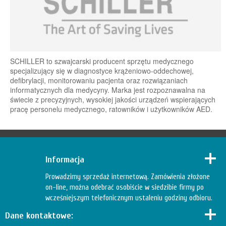
SCHILLER to szwajcarski producent sprzętu medycznego
specjalizujący się w diagnostyce krążeniowo-oddechowej,
defibrylacji, monitorowaniu pacjenta oraz rozwiązaniach
informatycznych dla medycyny. Marka jest rozpoznawalna na
świecie z precyzyjnych, wysokiej jakości urządzeń wspierających
pracę personelu medycznego, ratowników i użytkowników AED.
Informacja
Prowadzimy sprzedaż internetową. Zamówienia złożone
on-line, można odebrać osobiście w siedzibie firmy po
wcześniejszym telefonicznym ustaleniu godziny odbioru.
Dane kontaktowe: