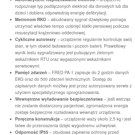
rozpoznaje typ podłączonych elektrod dla dorosłych lub dla
dzieci i dobiera odpowiednią energię defibrylacji.
Metronom RKO
– wbudowany sygnał dźwiękowy pomaga
utrzymać właściwe tempo uciśnięć klatki piersiowej podczas
resuscytacji krążeniowo-oddechowej.
Cykliczne autotesty
– urządzenie regularnie kontroluje swój
stan, w tym obwód ładowania i poziom baterii. Prawidłowy
wynik testu sygnalizowany jest pulsującym zielonym
wskaźnikiem RTU oraz wygaszonymi wskaźnikami
serwisowymi.
Pamięć zdarzeń
– FRED PA-1 zapisuje do 2 godzin danych
EKG oraz do 500 zdarzeń technicznych. Dostęp do
zapisanych danych możliwy jest przez autoryzowany serwis z
użyciem specjalistycznego oprogramowania.
Wewnętrzne wyładowanie bezpieczeństwa
– jeśli wstrząs
nie zostanie dostarczony pacjentowi, zgromadzona energia
zostaje bezpiecznie rozładowana wewnątrz urządzenia.
Poręczna konstrukcja
– urządzenie waży około 2,5 kg i jest
łatwe do przenoszenia dzięki wygodnemu uchwytowi.
Odporność IP55
– obudowa zapewnia ochronę przed