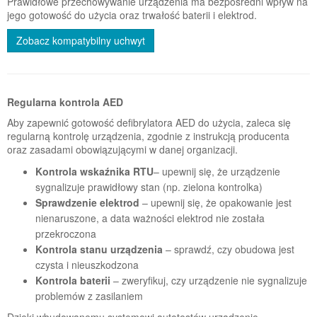
Prawidłowe przechowywanie urządzenia ma bezpośredni wpływ na
jego gotowość do użycia oraz trwałość baterii i elektrod.
Zobacz kompatybilny uchwyt
Regularna kontrola AED
Aby zapewnić gotowość defibrylatora AED do użycia, zaleca się
regularną kontrolę urządzenia, zgodnie z instrukcją producenta
oraz zasadami obowiązującymi w danej organizacji.
Kontrola wskaźnika RTU
– upewnij się, że urządzenie
sygnalizuje prawidłowy stan (np. zielona kontrolka)
Sprawdzenie elektrod
– upewnij się, że opakowanie jest
nienaruszone, a data ważności elektrod nie została
przekroczona
Kontrola stanu urządzenia
– sprawdź, czy obudowa jest
czysta i nieuszkodzona
Kontrola baterii
– zweryfikuj, czy urządzenie nie sygnalizuje
problemów z zasilaniem
Dzięki wbudowanemu systemowi autotestów urządzenie