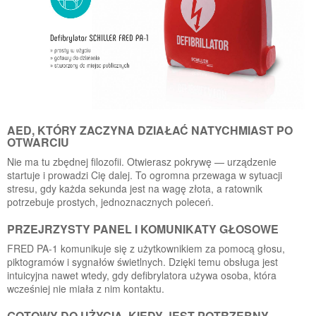
AED, KTÓRY ZACZYNA DZIAŁAĆ NATYCHMIAST PO
OTWARCIU
Nie ma tu zbędnej filozofii. Otwierasz pokrywę — urządzenie
startuje i prowadzi Cię dalej. To ogromna przewaga w sytuacji
stresu, gdy każda sekunda jest na wagę złota, a ratownik
potrzebuje prostych, jednoznacznych poleceń.
PRZEJRZYSTY PANEL I KOMUNIKATY GŁOSOWE
FRED PA-1 komunikuje się z użytkownikiem za pomocą głosu,
piktogramów i sygnałów świetlnych. Dzięki temu obsługa jest
intuicyjna nawet wtedy, gdy defibrylatora używa osoba, która
wcześniej nie miała z nim kontaktu.
GOTOWY DO UŻYCIA, KIEDY JEST POTRZEBNY