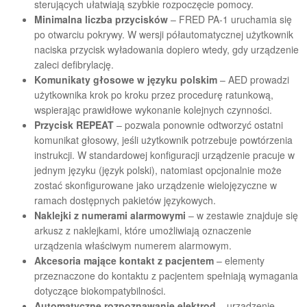
sterujących ułatwiają szybkie rozpoczęcie pomocy.
Minimalna liczba przycisków
– FRED PA-1 uruchamia się
po otwarciu pokrywy. W wersji półautomatycznej użytkownik
naciska przycisk wyładowania dopiero wtedy, gdy urządzenie
zaleci defibrylację.
Komunikaty głosowe w języku polskim
– AED prowadzi
użytkownika krok po kroku przez procedurę ratunkową,
wspierając prawidłowe wykonanie kolejnych czynności.
Przycisk REPEAT
– pozwala ponownie odtworzyć ostatni
komunikat głosowy, jeśli użytkownik potrzebuje powtórzenia
instrukcji. W standardowej konfiguracji urządzenie pracuje w
jednym języku (język polski), natomiast opcjonalnie może
zostać skonfigurowane jako urządzenie wielojęzyczne w
ramach dostępnych pakietów językowych.
Naklejki z numerami alarmowymi
– w zestawie znajduje się
arkusz z naklejkami, które umożliwiają oznaczenie
urządzenia właściwym numerem alarmowym.
Akcesoria mające kontakt z pacjentem
– elementy
przeznaczone do kontaktu z pacjentem spełniają wymagania
dotyczące biokompatybilności.
Automatyczne rozpoznawanie elektrod
– urządzenie