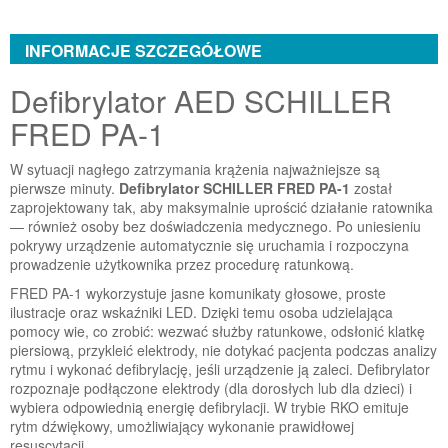
INFORMACJE SZCZEGÓŁOWE
Defibrylator AED SCHILLER
FRED PA-1
W sytuacji nagłego zatrzymania krążenia najważniejsze są
pierwsze minuty.
Defibrylator SCHILLER FRED PA-1
został
zaprojektowany tak, aby maksymalnie uprościć działanie ratownika
— również osoby bez doświadczenia medycznego. Po uniesieniu
pokrywy urządzenie automatycznie się uruchamia i rozpoczyna
prowadzenie użytkownika przez procedurę ratunkową.
FRED PA-1 wykorzystuje jasne komunikaty głosowe, proste
ilustracje oraz wskaźniki LED. Dzięki temu osoba udzielająca
pomocy wie, co zrobić: wezwać służby ratunkowe, odsłonić klatkę
piersiową, przykleić elektrody, nie dotykać pacjenta podczas analizy
rytmu i wykonać defibrylację, jeśli urządzenie ją zaleci. Defibrylator
rozpoznaje podłączone elektrody (dla dorosłych lub dla dzieci) i
wybiera odpowiednią energię defibrylacji. W trybie RKO emituje
rytm dźwiękowy, umożliwiający wykonanie prawidłowej
resuscytacji.