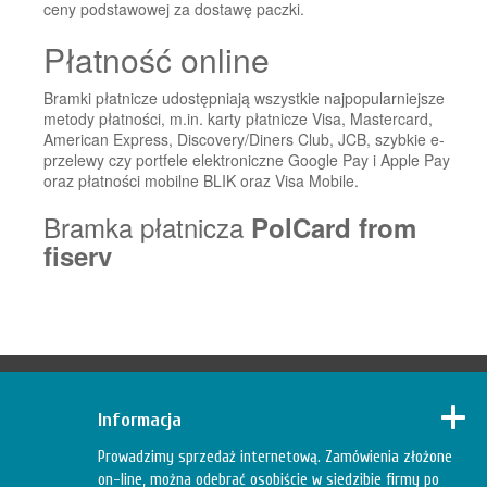
ceny podstawowej za dostawę paczki.
Płatność online
Bramki płatnicze udostępniają wszystkie najpopularniejsze
metody płatności, m.in. karty płatnicze Visa, Mastercard,
American Express, Discovery/Diners Club, JCB, szybkie e-
przelewy czy portfele elektroniczne Google Pay i Apple Pay
oraz płatności mobilne BLIK oraz Visa Mobile.
B
ramka płatnicza
PolCard from
fiserv
Informacja
Prowadzimy sprzedaż internetową. Zamówienia złożone
on-line, można odebrać osobiście w siedzibie firmy po