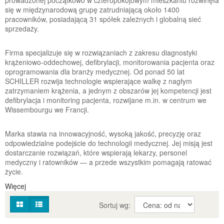
prowadzonej początkowo w czteropokojowym mieszkaniu rozwinęła
się w międzynarodową grupę zatrudniającą około 1400
pracowników, posiadającą 31 spółek zależnych i globalną sieć
sprzedaży.
Firma specjalizuje się w rozwiązaniach z zakresu diagnostyki
krążeniowo-oddechowej, defibrylacji, monitorowania pacjenta oraz
oprogramowania dla branży medycznej. Od ponad 50 lat
SCHILLER rozwija technologie wspierające walkę z nagłym
zatrzymaniem krążenia, a jednym z obszarów jej kompetencji jest
defibrylacja i monitoring pacjenta, rozwijane m.in. w centrum we
Wissembourgu we Francji.
Marka stawia na innowacyjność, wysoką jakość, precyzję oraz
odpowiedzialne podejście do technologii medycznej. Jej misją jest
dostarczanie rozwiązań, które wspierają lekarzy, personel
medyczny i ratowników — a przede wszystkim pomagają ratować
życie.
Więcej
Sortuj wg: