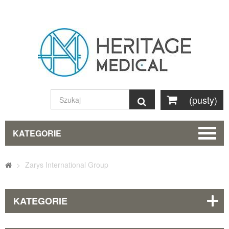
(pusty)
Szukaj
KATEGORIE
>
Zarys International Group
KATEGORIE