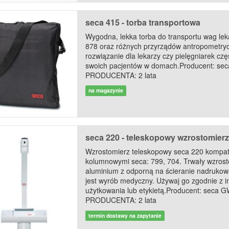
seca 415 - torba transportowa
Wygodna, lekka torba do transportu wag lek
878 oraz różnych przyrządów antropometry
rozwiązanie dla lekarzy czy pielęgniarek cz
swoich pacjentów w domach.Producent: 
PRODUCENTA: 2 lata
na magazynie
seca 220 - teleskopowy wzrostomierz
Wzrostomierz teleskopowy seca 220 kompat
kolumnowymi seca: 799, 704. Trwały wzros
aluminium z odporną na ścieranie nadrukow
jest wyrób medyczny. Używaj go zgodnie z in
użytkowania lub etykietą.Producent: sec
PRODUCENTA: 2 lata
termin dostawy na zapytanie