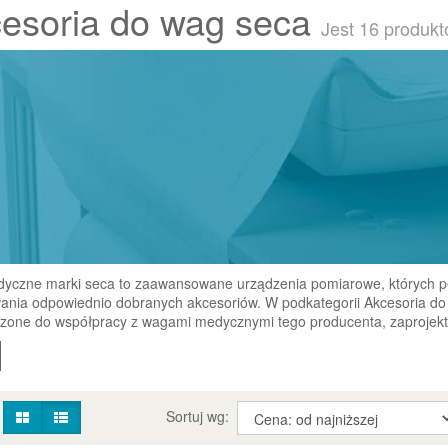
esoria do wag seca
Jest 16 produkt
yczne marki seca to zaawansowane urządzenia pomiarowe, których pe
ania odpowiednio dobranych akcesoriów. W podkategorii Akcesoria do
zone do współpracy z wagami medycznymi tego producenta, zaprojekt
:
Sortuj wg: