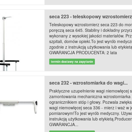
seca 223 - teleskopowy wzrostomierz 
Teleskopowy wzrostomierz seca 223 do mo
poręczą seca 645. Stabilny i dokładny przy
wykonany z wysokiej jakości materiałów. Pr
szpitali, domów opieki.To jest wyrób medycz
zgodnie z instrukcją użytkowania lub etykiet
GWARANCJA PRODUCENTA: 2 lata
termin dostawy na zapytanie
seca 232 - wzrostomiarka do wagi...
Praktyczne uzupełnienie wagi niemowlęcej s
zamontowania mechaniczna wzrostomiark
ogranicznikiem stóp i głowy. Pozwala zwięk
wagi niemowlęcej seca 336 - mierz i waż w 
pomiarowym!To jest wyrób medyczny. Używa
instrukcją użytkowania lub etykietą.Producen
GWARANCJA...