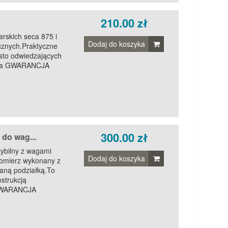
210.00 zł
arskich seca 875 i
Dodaj do koszyka
cznych.Praktyczne
ęsto odwiedzających
seca GWARANCJA
300.00 zł
 do wag...
ybilny z wagami
Dodaj do koszyka
tomierz wykonany z
aną podziałką.To
strukcją
a GWARANCJA