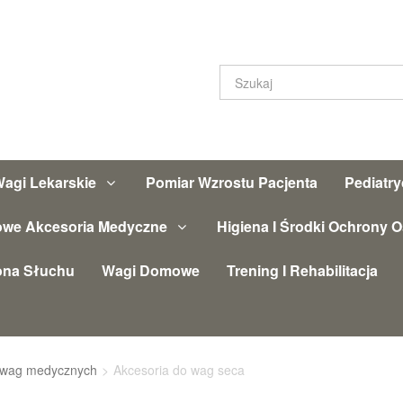
agi Lekarskie
Pomiar Wzrostu Pacjenta
Pediatr
owe Akcesoria Medyczne
Higiena I Środki Ochrony O
ona Słuchu
Wagi Domowe
Trening I Rehabilitacja
 wag medycznych
>
Akcesoria do wag seca