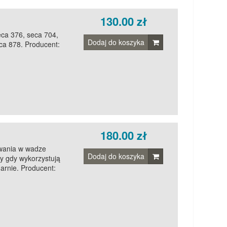
130.00 zł
eca 376, seca 704,
Dodaj do koszyka
ca 878. Producent:
180.00 zł
owania w wadze
Dodaj do koszyka
y gdy wykorzystują
rnie. Producent: