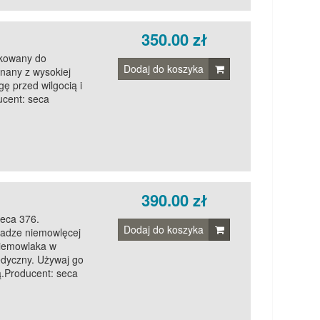
350.00 zł
ykowany do
Dodaj do koszyka
nany z wysokiej
ę przed wilgocią i
ucent: seca
390.00 zł
seca 376.
Dodaj do koszyka
wadze niemowlęcej
niemowlaka w
dyczny. Używaj go
ą.Producent: seca