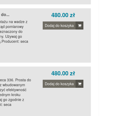
480.00 zł
do...
ntażu na wadze z
Dodaj do koszyka
rząd pomiarowy
zeznaczony do
ny. Używaj go
ą.Producent: seca
480.00 zł
eca 336. Prosta do
Dodaj do koszyka
a z wbudowanym
szyć efektywność
jednym kroku
j go zgodnie z
t: seca