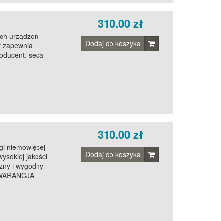
310.00 zł
ych urządzeń
Dodaj do koszyka
ł zapewnia
oducent: seca
310.00 zł
gi niemowlęcej
Dodaj do koszyka
ysokiej jakości
zny i wygodny
 GWARANCJA