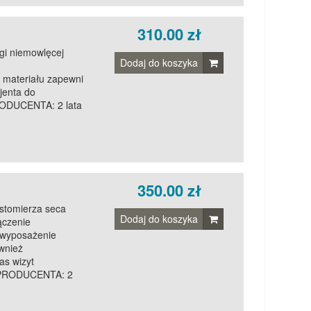
310.00 zł
gi niemowlęcej
Dodaj do koszyka
materiału zapewni
jenta do
ODUCENTA: 2 lata
350.00 zł
stomierza seca
Dodaj do koszyka
ączenie
 wyposażenie
wnież
as wizyt
 PRODUCENTA: 2