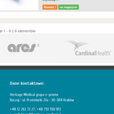
Nowość !
na magazynie
e 1 - 6 z 6 elementów
Dane kontaktowe:
Heritage Medical grupa e-promo
Ruczaj • ul. Przemiarki 23a • 30-384 Kraków
+48 12 263 73 27, +48 793 930 812