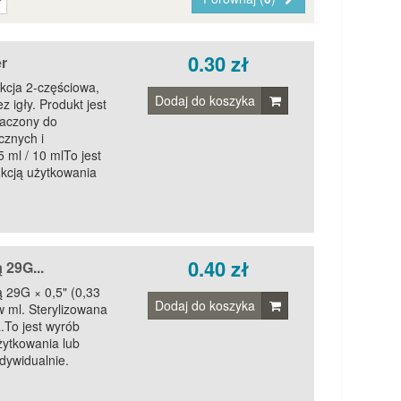
0.30 zł
r
kcja 2-częściowa,
Dodaj do koszyka
igły. Produkt jest
naczony do
znych i
 ml / 10 mlTo jest
ukcją użytkowania
0.40 zł
 29G...
ą 29G × 0,5" (0,33
Dodaj do koszyka
 ml. Sterylizowana
To jest wyrób
żytkowania lub
dywidualnie.