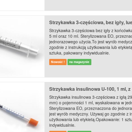
Strzykawka 3-częściowa, bez igły, lue
Strzykawka 3-częściowa bez igły z końcówk
5 ml oraz 10 ml. Sterylizowana EO, przezna
jednorazowego użycia.To jest wyrób medycz
zgodnie z instrukcją użytkowania lub etykie
sztuka, pakowany indywidualnie.
Nowość !
na magazynie
Strzykawka insulinowa U-100, 1 ml, z i
Strzykawka insulinowa 3-częściowa z igłą 29
mm) o pojemności 1 ml, wyskalowana w jed
Sterylizowana EO, przeznaczona do jednor
jest wyrób medyczny. Używaj go zgodnie z in
użytkowania lub etykietą.Opakowanie: 1 sz
indywidualnie.