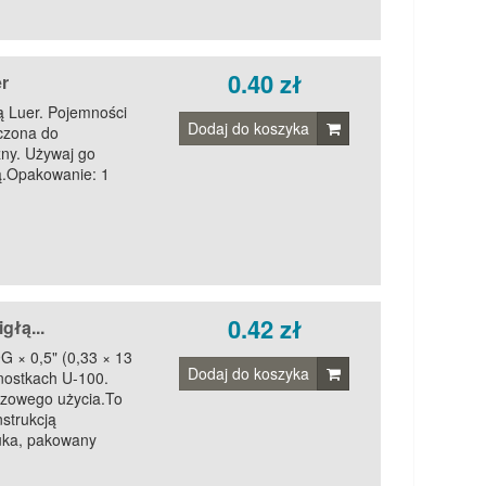
0.40 zł
r
ą Luer. Pojemności
Dodaj do koszyka
czona do
ny. Używaj go
tą.Opakowanie: 1
0.42 zł
głą...
G × 0,5" (0,33 × 13
Dodaj do koszyka
nostkach U-100.
azowego użycia.To
strukcją
tuka, pakowany