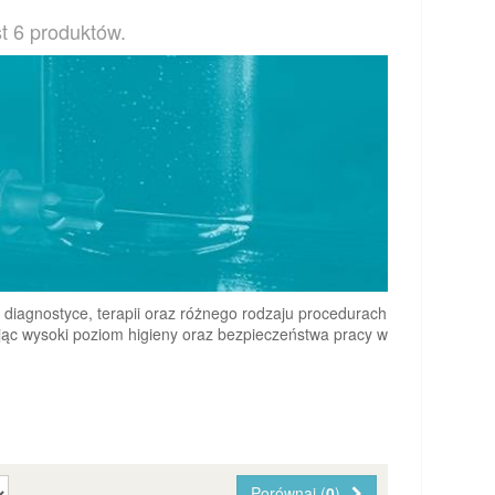
t 6 produktów.
agnostyce, terapii oraz różnego rodzaju procedurach
jąc wysoki poziom higieny oraz bezpieczeństwa pracy w
Porównaj (
0
)