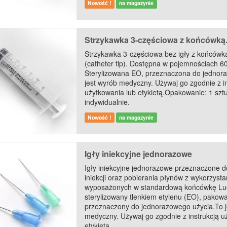
Nowość !
na magazynie
Strzykawka 3-częściowa z końcówką.
Strzykawka 3-częściowa bez igły z końców
(catheter tip). Dostępna w pojemnościach 60
Sterylizowana EO, przeznaczona do jednor
jest wyrób medyczny. Używaj go zgodnie z in
użytkowania lub etykietą.Opakowanie: 1 sz
indywidualnie.
Nowość !
na magazynie
Igły iniekcyjne jednorazowe
Igły iniekcyjne jednorazowe przeznaczone 
iniekcji oraz pobierania płynów z wykorzyst
wyposażonych w standardową końcówkę Lue
sterylizowany tlenkiem etylenu (EO), pakowa
przeznaczony do jednorazowego użycia.To j
medyczny. Używaj go zgodnie z instrukcją u
etykietą....