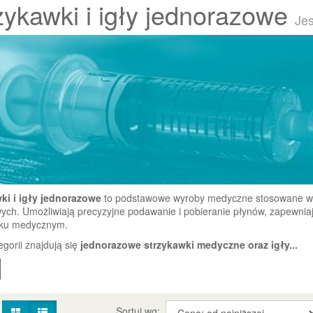
zykawki i igły jednorazowe
Jes
ki i igły jednorazowe
to podstawowe wyroby medyczne stosowane w di
ych. Umożliwiają precyzyjne podawanie i pobieranie płynów, zapewnia
sku medycznym.
egorii znajdują się
jednorazowe strzykawki medyczne oraz igły...
:
Sortuj wg: