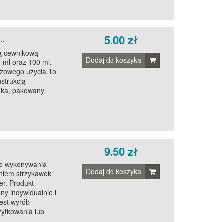
5.00 zł
..
ką cewnikową
Dodaj do koszyka
 ml oraz 100 ml.
azowego użycia.To
strukcją
tuka, pakowany
9.50 zł
do wykonywania
Dodaj do koszyka
aniem strzykawek
r. Produkt
ny indywidualnie i
est wyrób
żytkowania lub