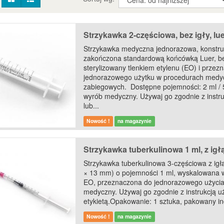
Strzykawka 2-częściowa, bez igły, lue
Strzykawka medyczna jednorazowa, konstru
zakończona standardową końcówką Luer, bez 
sterylizowany tlenkiem etylenu (EO) i przez
jednorazowego użytku w procedurach medyc
zabiegowych. Dostępne pojemności: 2 ml / 5
wyrób medyczny. Używaj go zgodnie z instr
lub...
Nowość !
na magazynie
Strzykawka tuberkulinowa 1 ml, z igłą
Strzykawka tuberkulinowa 3-częściowa z igł
× 13 mm) o pojemności 1 ml, wyskalowana w
EO, przeznaczona do jednorazowego użycia.
medyczny. Używaj go zgodnie z instrukcją u
etykietą.Opakowanie: 1 sztuka, pakowany in
Nowość !
na magazynie