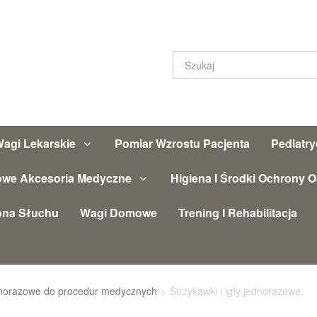
agi Lekarskie
Pomiar Wzrostu Pacjenta
Pediatr
owe Akcesoria Medyczne
Higiena I Środki Ochrony O
ona Słuchu
Wagi Domowe
Trening I Rehabilitacja
norazowe do procedur medycznych
>
Strzykawki i igły jednorazowe