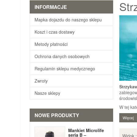
Str
INFORMACJE
Mapka dojazdu do naszego sklepu
Koszt i czas dostawy
Metody płatności
Ochrona danych osobowych
Regulamin sklepu medycznego
Zwroty
Strzykaw
zabiegow
Nasze sklepy
środowi
W tej kat
NOWE PRODUKTY
Więcej
Mankiet Microlife
seria B –
Widok 