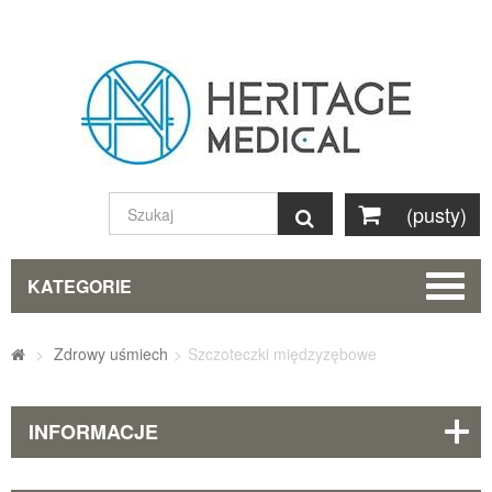
(pusty)
Szukaj
KATEGORIE
>
Zdrowy uśmiech
>
Szczoteczki międzyzębowe
INFORMACJE