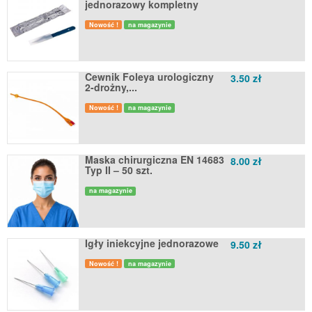
jednorazowy kompletny
Nowość !
na magazynie
Cewnik Foleya urologiczny
3.50 zł
2-drożny,...
Nowość !
na magazynie
Maska chirurgiczna EN 14683
8.00 zł
Typ II – 50 szt.
na magazynie
Igły iniekcyjne jednorazowe
9.50 zł
Nowość !
na magazynie