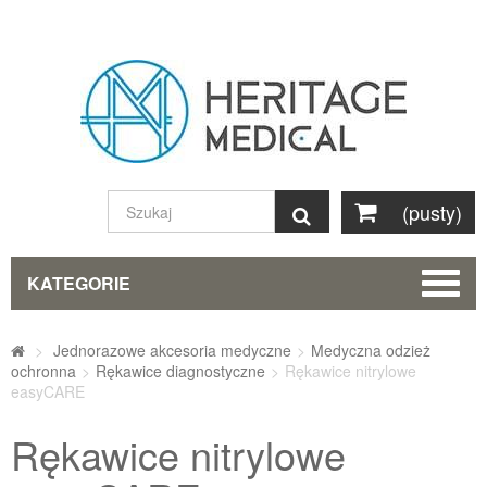
(pusty)
Szukaj
KATEGORIE
>
Jednorazowe akcesoria medyczne
>
Medyczna odzież
ochronna
>
Rękawice diagnostyczne
>
Rękawice nitrylowe
easyCARE
Rękawice nitrylowe