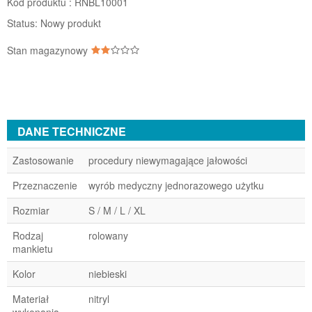
Kod produktu :
RNBL10001
Status:
Nowy produkt
Stan magazynowy
DANE TECHNICZNE
Zastosowanie
procedury niewymagające jałowości
Przeznaczenie
wyrób medyczny jednorazowego użytku
Rozmiar
S / M / L / XL
Rodzaj
rolowany
mankietu
Kolor
niebieski
Materiał
nitryl