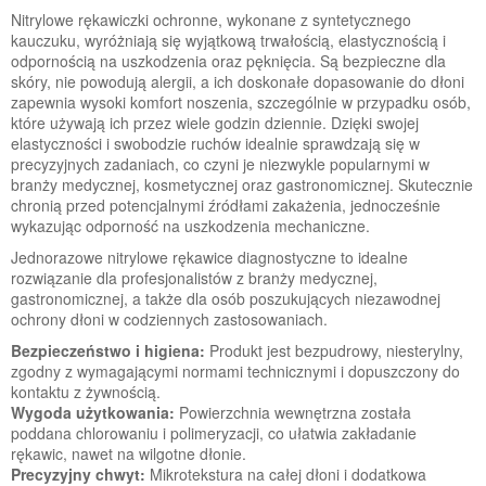
Nitrylowe rękawiczki ochronne, wykonane z syntetycznego
kauczuku, wyróżniają się wyjątkową trwałością, elastycznością i
odpornością na uszkodzenia oraz pęknięcia. Są bezpieczne dla
skóry, nie powodują alergii, a ich doskonałe dopasowanie do dłoni
zapewnia wysoki komfort noszenia, szczególnie w przypadku osób,
które używają ich przez wiele godzin dziennie. Dzięki swojej
elastyczności i swobodzie ruchów idealnie sprawdzają się w
precyzyjnych zadaniach, co czyni je niezwykle popularnymi w
branży medycznej, kosmetycznej oraz gastronomicznej. Skutecznie
chronią przed potencjalnymi źródłami zakażenia, jednocześnie
wykazując odporność na uszkodzenia mechaniczne.
Jednorazowe nitrylowe rękawice diagnostyczne to idealne
rozwiązanie dla profesjonalistów z branży medycznej,
gastronomicznej, a także dla osób poszukujących niezawodnej
ochrony dłoni w codziennych zastosowaniach.
Bezpieczeństwo i higiena:
Produkt jest bezpudrowy, niesterylny,
zgodny z wymagającymi normami technicznymi i dopuszczony do
kontaktu z żywnością.
Wygoda użytkowania:
Powierzchnia wewnętrzna została
poddana chlorowaniu i polimeryzacji, co ułatwia zakładanie
rękawic, nawet na wilgotne dłonie.
Precyzyjny chwyt:
Mikrotekstura na całej dłoni i dodatkowa