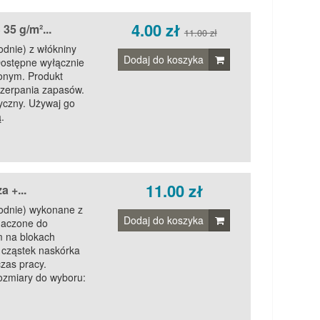
4.00 zł
5 g/m²...
11.00 zł
dnie) z włókniny
Dodaj do koszyka
Dostępne wyłącznie
lonym. Produkt
czerpania zapasów.
yczny. Używaj go
.
11.00 zł
 +...
odnie) wykonane z
Dodaj do koszyka
naczone do
 na blokach
 cząstek naskórka
zas pracy.
ozmiary do wyboru: