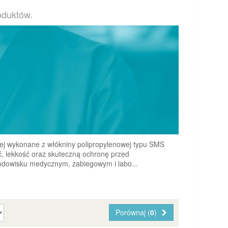
oduktów.
ej wykonane z włókniny polipropylenowej typu SMS
 lekkość oraz skuteczną ochronę przed
rodowisku medycznym, zabiegowym i labo...
Porównaj (
0
)