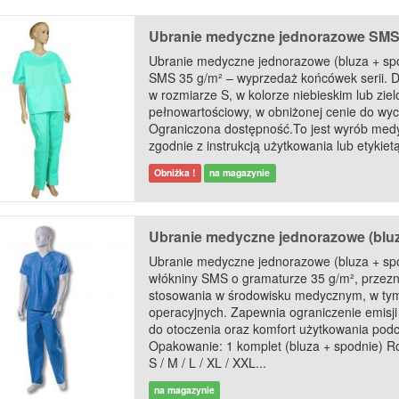
Ubranie medyczne jednorazowe SMS 3
Ubranie medyczne jednorazowe (bluza + spo
SMS 35 g/m² – wyprzedaż końcówek serii. 
w rozmiarze S, w kolorze niebieskim lub zie
pełnowartościowy, w obniżonej cenie do wy
Ograniczona dostępność.To jest wyrób med
zgodnie z instrukcją użytkowania lub etykietą
Obniżka !
na magazynie
Ubranie medyczne jednorazowe (bluza
Ubranie medyczne jednorazowe (bluza + sp
włókniny SMS o gramaturze 35 g/m², przez
stosowania w środowisku medycznym, w tym
operacyjnych. Zapewnia ograniczenie emisji
do otoczenia oraz komfort użytkowania podc
Opakowanie: 1 komplet (bluza + spodnie) R
S / M / L / XL / XXL...
na magazynie