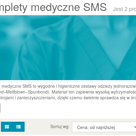
mplety medyczne SMS
Jest 2 pr
 medyczne SMS to wygodne i higieniczne zestawy odzieży jednorazow
d–Meltblown–Spunbond). Materiał ten zapewnia wysoką wytrzymałość,
trojami i zanieczyszczeniami, dzięki czemu świetnie sprawdza się w ś
:
Sortuj wg: