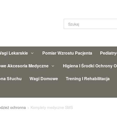
agi Lekarskie
Pomiar Wzrostu Pacjenta
Pediatr
owe Akcesoria Medyczne
Higiena I Środki Ochrony O
ona Słuchu
Wagi Domowe
Trening I Rehabilitacja
dzież ochronna
>
Komplety medyczne SMS