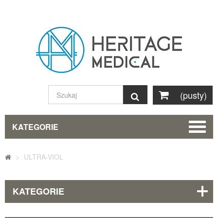
(pusty)
Szukaj
KATEGORIE
>
ULTRA-VIOL
KATEGORIE