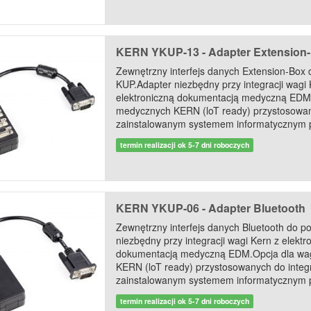
KERN YKUP-13 - Adapter Extension
Zewnętrzny interfejs danych Extension-Box 
KUP.Adapter niezbędny przy integracji wagi 
elektroniczną dokumentacją medyczną EDM
medycznych KERN (loT ready) przystosowany
zainstalowanym systemem informatycznym p
termin realizacji ok 5-7 dni roboczych
KERN YKUP-06 - Adapter Bluetooth
Zewnętrzny interfejs danych Bluetooth do p
niezbędny przy integracji wagi Kern z elektr
dokumentacją medyczną EDM.Opcja dla wa
KERN (loT ready) przystosowanych do integr
zainstalowanym systemem informatycznym p
termin realizacji ok 5-7 dni roboczych