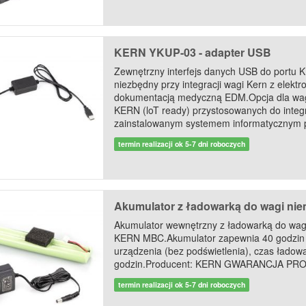
KERN YKUP-03 - adapter USB
Zewnętrzny interfejs danych USB do portu 
niezbędny przy integracji wagi Kern z elektr
dokumentacją medyczną EDM.Opcja dla wa
KERN (loT ready) przystosowanych do integr
zainstalowanym systemem informatycznym p
termin realizacji ok 5-7 dni roboczych
Akumulator z ładowarką do wagi niem
Akumulator wewnętrzny z ładowarką do wag
KERN MBC.Akumulator zapewnia 40 godzin 
urządzenia (bez podświetlenia), czas ładowa
godzin.Producent: KERN GWARANCJA PRO
termin realizacji ok 5-7 dni roboczych