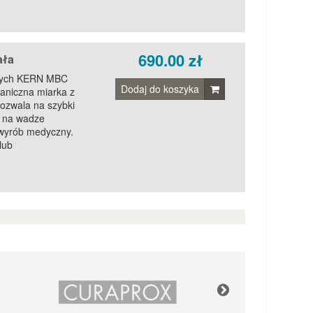
690.00 zł
ała
ęcych KERN MBC
Dodaj do koszyka
aniczna miarka z
ozwala na szybki
ż na wadze
wyrób medyczny.
lub