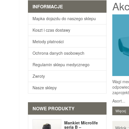
Akc
INFORMACJE
Mapka dojazdu do naszego sklepu
Koszt i czas dostawy
Metody płatności
Ochrona danych osobowych
Regulamin sklepu medycznego
Zwroty
Wagi med
odpowied
Nasze sklepy
zaprojek
Asort...
NOWE PRODUKTY
Więcej
Mankiet Microlife
seria B –
Widok 