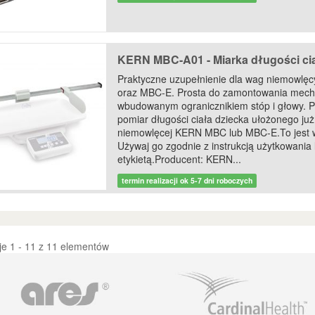
KERN MBC-A01 - Miarka długości ci
Praktyczne uzupełnienie dla wag niemowl
oraz MBC-E. Prosta do zamontowania mech
wbudowanym ogranicznikiem stóp i głowy. P
pomiar długości ciała dziecka ułożonego ju
niemowlęcej KERN MBC lub MBC-E.To jest 
Używaj go zgodnie z instrukcją użytkowania 
etykietą.Producent: KERN...
termin realizacji ok 5-7 dni roboczych
e 1 - 11 z 11 elementów