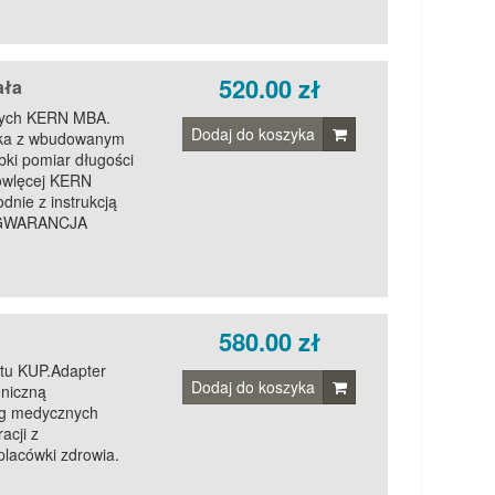
520.00 zł
ała
ęcych KERN MBA.
Dodaj do koszyka
rka z wbudowanym
bki pomiar długości
mowlęcej KERN
nie z instrukcją
N GWARANCJA
580.00 zł
rtu KUP.Adapter
Dodaj do koszyka
oniczną
g medycznych
acji z
lacówki zdrowia.