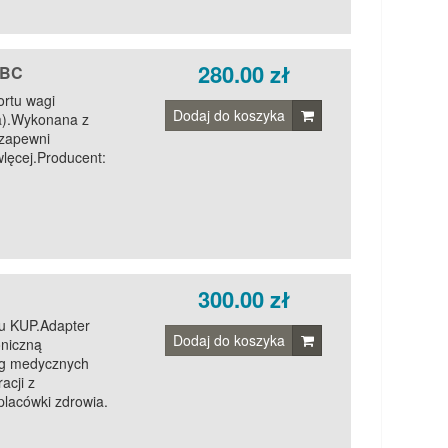
280.00 zł
MBC
rtu wagi
Dodaj do koszyka
a).Wykonana z
 zapewni
lęcej.Producent:
300.00 zł
tu KUP.Adapter
Dodaj do koszyka
oniczną
g medycznych
acji z
lacówki zdrowia.