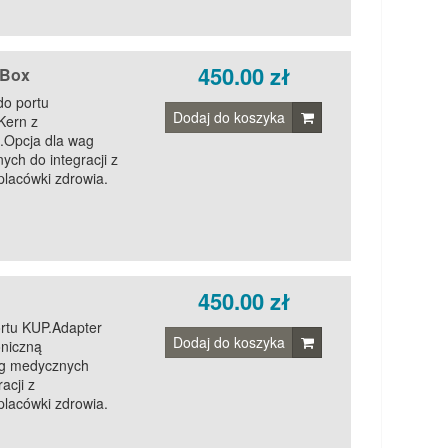
450.00 zł
-Box
do portu
Dodaj do koszyka
Kern z
.Opcja dla wag
ch do integracji z
lacówki zdrowia.
450.00 zł
ortu KUP.Adapter
Dodaj do koszyka
oniczną
g medycznych
acji z
lacówki zdrowia.