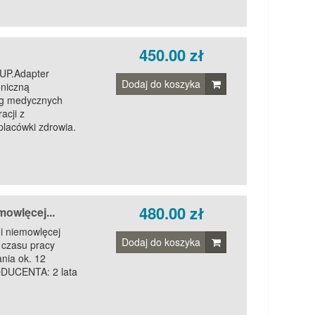
450.00 zł
KUP.Adapter
Dodaj do koszyka
oniczną
g medycznych
acji z
lacówki zdrowia.
480.00 zł
owlęcej...
i niemowlęcej
Dodaj do koszyka
czasu pracy
nia ok. 12
DUCENTA: 2 lata