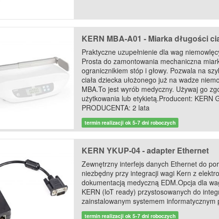
KERN MBA-A01 - Miarka długości ci
Praktyczne uzupełnienie dla wag niemowl
Prosta do zamontowania mechaniczna mia
ogranicznikiem stóp i głowy. Pozwala na szy
ciała dziecka ułożonego już na wadze nie
MBA.To jest wyrób medyczny. Używaj go zgod
użytkowania lub etykietą.Producent: KER
PRODUCENTA: 2 lata
termin realizacji ok 5-7 dni roboczych
KERN YKUP-04 - adapter Ethernet
Zewnętrzny interfejs danych Ethernet do po
niezbędny przy integracji wagi Kern z elektr
dokumentacją medyczną EDM.Opcja dla wa
KERN (loT ready) przystosowanych do integr
zainstalowanym systemem informatycznym p
termin realizacji ok 5-7 dni roboczych