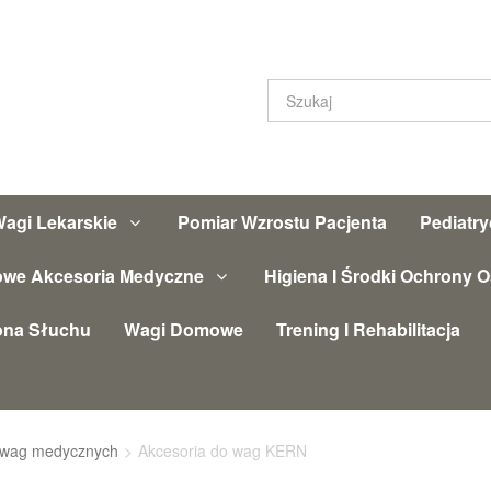
agi Lekarskie
Pomiar Wzrostu Pacjenta
Pediatr
owe Akcesoria Medyczne
Higiena I Środki Ochrony O
ona Słuchu
Wagi Domowe
Trening I Rehabilitacja
 wag medycznych
>
Akcesoria do wag KERN