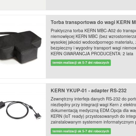
Torba transportowa do wagi KERN 
Praktyczna torba KERN MBC-A02 do transpo
niemowlęcej KERN MBC (bez wzrostomierz
wysokiej jakości wodoodpornego materiału,
bezpieczny i wygodny transport wagi niemow
KERN GWARANCJA PRODUCENTA: 2 lata
termin realizacji ok 5-7 dni roboczych
KERN YKUP-01 - adapter RS-232
Zewnętrzny interfejs danych RS-232 do por
niezbędny przy integracji wagi Kern z elektr
dokumentacją medyczną EDM.Opcja dla wa
KERN (loT ready) przystosowanych do integr
zainstalowanym systemem informatycznym p
termin realizacji ok 5-7 dni roboczych