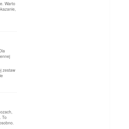
e. Warto
okazanie,
Dla
iennej
j zestaw
ie
bozach,
. To
 osobno.