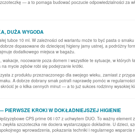
ą szczoteczkę — a to pomaga budować poczucie odpowiedzialności za w
KA, DUŻA WYGODA
ałej tubce 10 ml. W zależności od wariantu może to być pasta o smaku
i dobrze dopasowane do dziecięcej higieny jamy ustnej, a podróżny for
e zajmuje dodatkowego miejsca w bagażu.
e, wakacje, nocowanie poza domem i wszystkie te sytuacje, w których ł
as na mycie zębów robi się podejrzanie krótki.
rzysta z produktu przeznaczonego dla swojego wieku, zamiast z przyp
smaku. A dobrze dobrany smak potrafi naprawdę pomóc w regularności
krócić je o kilka cennych minut — a to już sukces rodzinny wysokiej kl
— PIERWSZE KROKI W DOKŁADNIEJSZEJ HIGIENIE
i międzyzębowe CPS prime 06 i 07 z uchwytem DUO. To ważny element 
 zwykła szczoteczka nie dociera wystarczająco dokładnie. U dzieci, sz
pokojnego wprowadzenia, pokazania techniki i regularnego wsparcia r