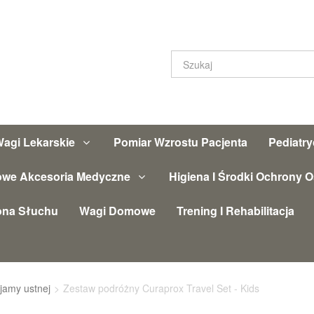
agi Lekarskie
Pomiar Wzrostu Pacjenta
Pediatr
owe Akcesoria Medyczne
Higiena I Środki Ochrony O
ona Słuchu
Wagi Domowe
Trening I Rehabilitacja
jamy ustnej
>
Zestaw podróżny Curaprox Travel Set - Kids