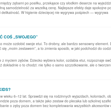
między zębami po posiłku, przekąsce czy słodkim deserze na wyjeździ
ełną samodzielność za wszelką cenę. Najlepsze efekty daje spokojne p
i delikatność. W higienie dziecięcej nie wygrywa pośpiech — wygrywa
IEĆ COŚ „SWOJEGO”
cko może ozdobić swoje etui. To drobny, ale bardzo sensowny element. 
tać się „moim zestawem”, a to zmienia sposób, w jaki podchodzi do codz
z myciem zębów. Dziecko wybiera kolor, ozdabia etui, rozpoznaje swó
eż dokładnie o to chodzi: nie tylko o samo szczotkowanie, ale o tworzen
KIDS?
i w wieku 6–12 lat. Sprawdzi się na rodzinnych wyjazdach, koloniach, o
dzie poza domem, a także jako zestaw do plecaka lub szkolnej szafki
u dbanie o zęby poza domem bez kompletowania wszystkich akcesoriów