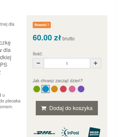
nej dla
Nowość !
60.00 zł
brutto
eczkę
w dla
Ilość:
dkiej
CPS
z
Jak chcesz zacząć dzień?
d u
 do plecaka
 domem.
Dodaj do koszyka