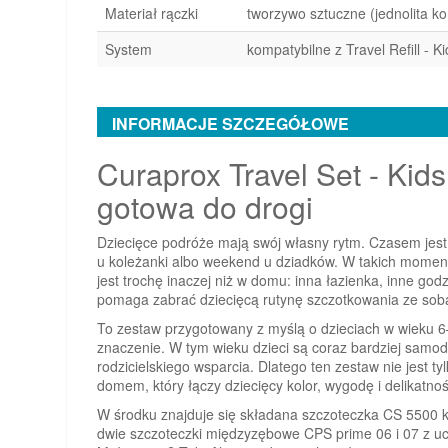
Materiał rączki
tworzywo sztuczne (jednolita ko
System
kompatybilne z Travel Refill - Ki
INFORMACJE SZCZEGÓŁOWE
Curaprox Travel Set - Kid
gotowa do drogi
Dziecięce podróże mają swój własny rytm. Czasem jes
u koleżanki albo weekend u dziadków. W takich moment
jest trochę inaczej niż w domu: inna łazienka, inne god
pomaga zabrać dziecięcą rutynę szczotkowania ze sobą
To zestaw przygotowany z myślą o dzieciach w wieku 6–
znaczenie. W tym wieku dzieci są coraz bardziej samodz
rodzicielskiego wsparcia. Dlatego ten zestaw nie jest t
domem, który łączy dziecięcy kolor, wygodę i delikatno
W środku znajduje się składana szczoteczka CS 5500 kid
dwie szczoteczki międzyzębowe CPS prime 06 i 07 z uc