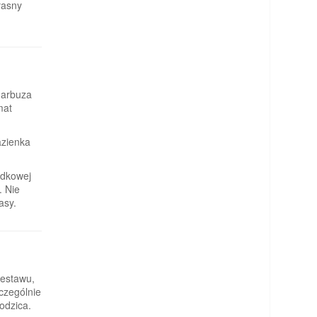
łasny
 arbuza
mat
azienka
adkowej
. Nie
asy.
zestawu,
czególnie
odzica.