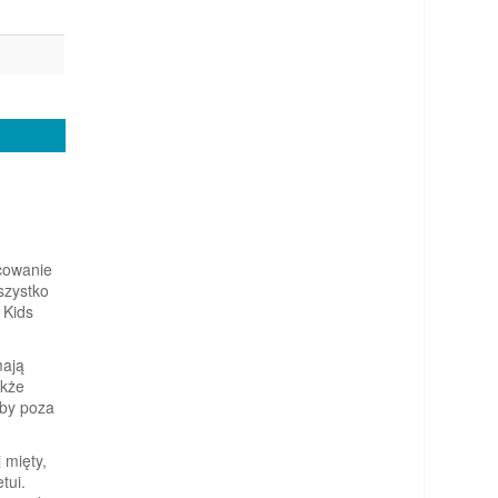
cowanie
szystko
 Kids
mają
akże
ęby poza
 mięty,
tui.