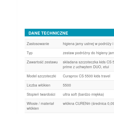
DANE TECHNICZNE
Zastosowanie
higiena jamy ustnej w podróży
Typ
zestaw podróżny do higieny jam
Zawartość zestawu
składana szczoteczka kids CS 
prime z uchwytem DUO, etui
Model szczoteczki
Curaprox CS 5500 kids travel
Liczba włókien
5500
Stopień twardości
ultra soft (bardzo miękka)
Włosie / materiał
włókna CUREN® (średnica 0,0
włókien