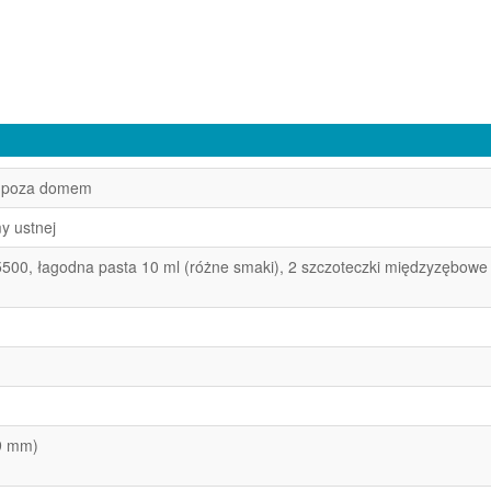
 i poza domem
y ustnej
5500, łagodna pasta 10 ml (różne smaki), 2 szczoteczki międzyzębow
9 mm)