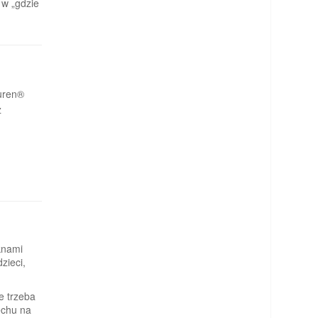
 w „gdzie
uren®
ż
knami
zieci,
e trzeba
echu na