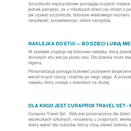
Szczoteczki międzyzębowe pomagają oczyścić miejsca 
jednak pamiętać, że u młodszych dzieci nie chodzi o p
jak używać szczoteczki, dobranie właściwego rozmiaru 
cierpliwość, konsekwencja i dobre narzędzia.
NAKLEJKA DO ETUI — BO DZIECI LUBIĄ M
W zestawie znajduje się kolorowa naklejka, którą dzie
dorosłych etui jest po prostu etui. Dla dziecka może s
higieny.
Personalizacja pomaga budować pozytywne skojarzenie 
wśród innych rzeczy i chętniej po niego sięga. A przeci
nawyku, który zostaje z dzieckiem na dłużej.
DLA KOGO JEST CURAPROX TRAVEL SET - 
Curaprox Travel Set - Kids jest przeznaczony dla dziec
wycieczkach szkolnych, nocowaniu u znajomych, weeken
dobry wybór dla rodziców, którzy chcą ułatwić dzieck