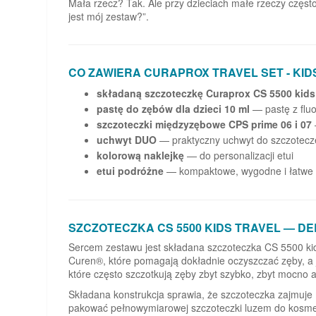
Mała rzecz? Tak. Ale przy dzieciach małe rzeczy częst
jest mój zestaw?”.
CO ZAWIERA CURAPROX TRAVEL SET - KID
składaną szczoteczkę Curaprox CS 5500 kids 
pastę do zębów dla dzieci 10 ml
— pastę z flu
szczoteczki międzyzębowe CPS prime 06 i 07
uchwyt DUO
— praktyczny uchwyt do szczotec
kolorową naklejkę
— do personalizacji etui
etui podróżne
— kompaktowe, wygodne i łatwe d
SZCZOTECZKA CS 5500 KIDS TRAVEL — DE
Sercem zestawu jest składana szczoteczka CS 5500 kid
Curen®, które pomagają dokładnie oczyszczać zęby, a j
które często szczotkują zęby zbyt szybko, zbyt mocno a
Składana konstrukcja sprawia, że szczoteczka zajmuje 
pakować pełnowymiarowej szczoteczki luzem do kosmet