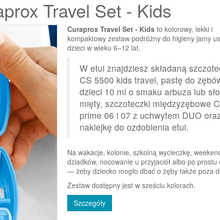
rox Travel Set - Kids
Curaprox Travel Set - Kids
to kolorowy, lekki i
kompaktowy zestaw podróżny do higieny jamy ust
dzieci w wieku 6–12 lat.
W etui znajdziesz składaną szczot
CS 5500 kids travel, pastę do zębó
dzieci 10 ml o smaku arbuza lub sło
mięty, szczoteczki międzyzębowe 
prime 06 i 07 z uchwytem DUO ora
naklejkę do ozdobienia etui.
Na wakacje, kolonie, szkolną wycieczkę, weeken
dziadków, nocowanie u przyjaciół albo po prostu
— żeby dziecko mogło dbać o zęby także poza
Zestaw dostępny jest w sześciu kolorach.
Szczegóły