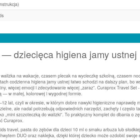
nstrukcja)
ds
s — dziecięca higiena jamy ustnej
t walizka na wakacje, czasem plecak na wycieczkę szkolną, czasem no
ach codzienna higiena jamy ustnej łatwo schodzi na dalszy plan, bo w
ziny, więcej emocji i zdecydowanie więcej „zaraz”. Curaprox Travel Set -
 — w małej, kolorowej i wygodnej formie.
12 lat, czyli w okresie, w którym dobre nawyki higieniczne naprawdę 
ielne, ale nadal potrzebują odpowiednich narzędzi, zachęty i często t
ylko „mini szczoteczką do walizki”. To praktyczny komplet do dbania o z
ść Curaprox.
s travel, pasta do zębów dla dzieci 10 ml o smaku arbuza lub słodkiej
hwytem DUO oraz naklejka, dzięki której dziecko może ozdobić swoje e