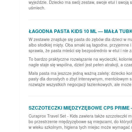
wyjeździe. Dziecko ma swój zestaw, swoje etui i swoj
uśmiech.
ŁAGODNA PASTA KIDS 10 ML — MAŁA TUB
W zestawie znajduje się pasta do zębów dla dzieci w m
albo słodkiej mięty. Oba smaki są łagodne, przyjemne 
sprawia, że pasta mieści się bezpośrednio w etui i ni
To bardzo praktyczne rozwiązanie na wycieczki, koloni
nagle staje się wspólna, dzień jest pełen atrakcji, a cz
Mała pasta ma jeszcze jedną ważną zaletę: dziecko ko
pasty dla dorosłych o zbyt intensywnym, mentolowym 
rozwiąże wszystkich negocjacji łazienkowych, ale może s
SZCZOTECZKI MIĘDZYZĘBOWE CPS PRIME 
Curaprox Travel Set - Kids zawiera także szczoteczk
bo przestrzenie międzyzębowe są miejscami, do których
w wieku szkolnym, higiena tych miejsc może wymagać s