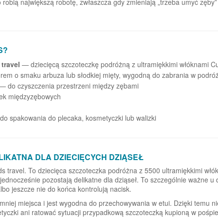
o robią największą robotę, zwłaszcza gdy zmieniają „trzeba umyć zęby”
S?
travel
— dziecięcą szczoteczkę podróżną z ultramiękkimi włóknami C
orem o smaku arbuza lub słodkiej mięty, wygodną do zabrania w podró
— do czyszczenia przestrzeni między zębami
zek międzyzębowych
o spakowania do plecaka, kosmetyczki lub walizki
LIKATNA DLA DZIECIĘCYCH DZIĄSEŁ
s travel. To dziecięca szczoteczka podróżna z 5500 ultramiękkimi włó
ednocześnie pozostają delikatne dla dziąseł. To szczególnie ważne u d
lbo jeszcze nie do końca kontrolują nacisk.
mniej miejsca i jest wygodna do przechowywania w etui. Dzięki temu ni
yczki ani ratować sytuacji przypadkową szczoteczką kupioną w pośpi