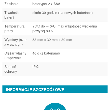
Zasilanie
bateryjne 2 x AAA
Trwałość
około 30 godzin (na nowych bateriach)
baterii
Temperatura
+5ºC do +40ºC, max wilgotność względna
pracy
powyżej 80%
Wymiary (szer.
53 mm x 32 mm x 30 mm
x wys. x gł.)
Ciężar własny
46 g (z bateriami)
urządzenia
Stopień
IPX1
ochrony
INFORMACJE SZCZEGÓŁOWE