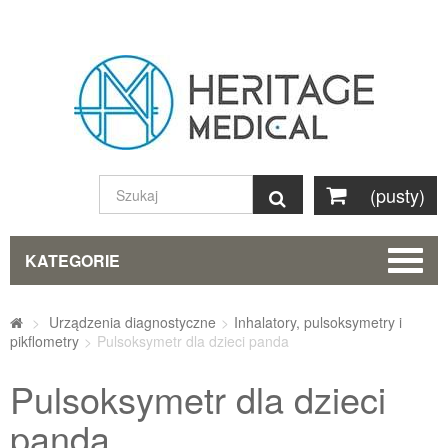
(pusty)
Szukaj
KATEGORIE
>
Urządzenia diagnostyczne
>
Inhalatory, pulsoksymetry i
pikflometry
>
Pulsoksymetr dla dzieci panda
Pulsoksymetr dla dzieci
panda