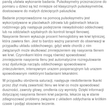
pandą ułatwia wykonanie badania. Pulsoksymetry przeznaczone do
pomiaru u dzieci są też mniejsze od klasycznych pulsoksymetrów,
dostosowane do małych dziecięcych paluszków.
Badanie przeprowadzone na pomocą pulsoksymetru jest
wykorzystywane w placówkach zdrowia lub gabinetach lekarza
rodzinnego gdy następuje podejrzenie niewydolności oddechowej
lub na oddziałach szpitalnych do kontroli terapii tlenowej.
Nasycenie tlenem wykazuje procent hemoglobiny we krwi tętniczej,
która zawiera tlen. Jest to bardzo ważny parametr do obserwacji w
przypadku układu oddechowego, gdyż wiele chorób z nim
związanych może skutkować zmniejszeniem się nasycenia tlenem
we krwi. Czynnikami które mogą również spowodować
zmniejszenie nasycenia tlenu jest automatyczne rozregulowanie
oraz dysfunkcja narządu oddechowego spowodowane
znieczuleniem, intensywnym urazem pooperacyjnym lub urazem
spowodowanym niektórymi badaniami lekarskimi.
W przypadku obniżenia saturacji, następuje niedotlenienie tkanki
przez zbyt małą zawartość tlenu we krwi co może spowodować
duszności, zawroty głowy, omdlenia czy wymioty. Dzięki informacji
dotyczącej nasycenia tlenem krwi pacjenta, lekarze są w stanie
zdiagnozować problemy związane z układem oddychania w krótkim
czasie i podjąć stosowne leczenie.