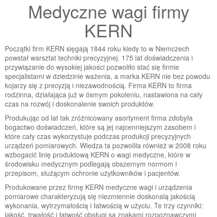
Medyczne wagi firmy
KERN
Początki firm KERN sięgają 1844 roku kiedy to w Niemczech
powstał warsztat techniki precyzyjnej. 175 lat doświadczenia i
przywiązanie do wysokiej jakości pozwoliło stać się firmie
specjalistami w dziedzinie ważenia, a marka KERN nie bez powodu
kojarzy się z precyzją i niezawodnością. Firma KERN to firma
rodzinna, działająca już w ósmym pokoleniu, nastawiona na cały
czas na rozwój i doskonalenie swoich produktów.
Produkując od lat tak zróżnicowany asortyment firma zdobyła
bogactwo doświadczeń, które są jej najcenniejszym zasobem i
które cały czas wykorzystuje podczas produkcji precyzyjnych
urządzeń pomiarowych. Wiedza ta pozwoliła również w 2008 roku
wzbogacić linię produktową KERN o wagi medyczne, które w
środowisku medycznym podlegają obszernym normom i
przepisom, służącym ochronie użytkowników i pacjentów.
Produkowane przez firmę KERN medyczne wagi i urządzenia
pomiarowe charakteryzują się niezmiennie doskonalą jakością
wykonania, wytrzymałością i łatwością w użyciu. Te trzy czynniki:
jakość, trwałość i łatwość obsługi są znakami rozpoznawczymi