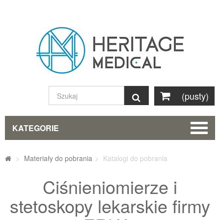
(pusty)
Szukaj
KATEGORIE
>
Materiały do pobrania
>
Katalogi do pobrania
Ciśnieniomierze i
stetoskopy lekarskie firmy