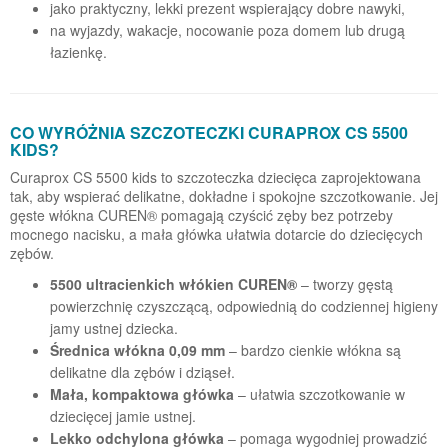
jako praktyczny, lekki prezent wspierający dobre nawyki,
na wyjazdy, wakacje, nocowanie poza domem lub drugą
łazienkę.
CO WYRÓŻNIA SZCZOTECZKI CURAPROX CS 5500
KIDS?
Curaprox CS 5500 kids to szczoteczka dziecięca zaprojektowana
tak, aby wspierać delikatne, dokładne i spokojne szczotkowanie. Jej
gęste włókna CUREN® pomagają czyścić zęby bez potrzeby
mocnego nacisku, a mała główka ułatwia dotarcie do dziecięcych
zębów.
5500 ultracienkich włókien CUREN®
– tworzy gęstą
powierzchnię czyszczącą, odpowiednią do codziennej higieny
jamy ustnej dziecka.
Średnica włókna 0,09 mm
– bardzo cienkie włókna są
delikatne dla zębów i dziąseł.
Mała, kompaktowa główka
– ułatwia szczotkowanie w
dziecięcej jamie ustnej.
Lekko odchylona główka
– pomaga wygodniej prowadzić