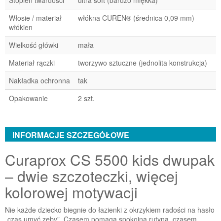
Stopień twardości
ultra soft (bardzo miękka)
Włosie / materiał
włókna CUREN® (średnica 0,09 mm)
włókien
Wielkość główki
mała
Materiał rączki
tworzywo sztuczne (jednolita konstrukcja)
Nakładka ochronna
tak
Opakowanie
2 szt.
INFORMACJE SZCZEGÓŁOWE
Curaprox CS 5500 kids dwupak
– dwie szczoteczki, więcej
kolorowej motywacji
Nie każde dziecko biegnie do łazienki z okrzykiem radości na hasło
„czas umyć zęby”. Czasem pomaga spokojna rutyna, czasem