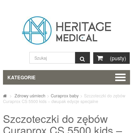
(pusty)
Szukaj
KATEGORIE
>
Zdrowy uśmiech
>
Curaprox baby
>
Szczoteczki do zębów
Curaprox CS 5500 kids – dwupak edycje specjalne
Szczoteczki do zębów
Curaprox CS 5500 kids –