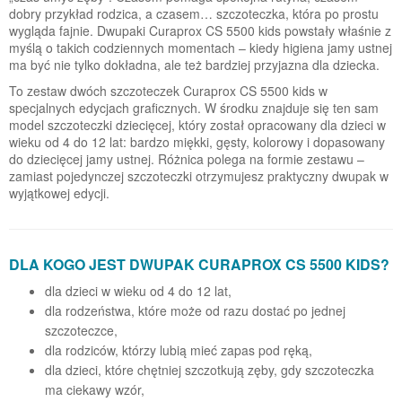
dobry przykład rodzica, a czasem… szczoteczka, która po prostu
wygląda fajnie. Dwupaki Curaprox CS 5500 kids powstały właśnie z
myślą o takich codziennych momentach – kiedy higiena jamy ustnej
ma być nie tylko dokładna, ale też bardziej przyjazna dla dziecka.
To zestaw dwóch szczoteczek Curaprox CS 5500 kids w
specjalnych edycjach graficznych. W środku znajduje się ten sam
model szczoteczki dziecięcej, który został opracowany dla dzieci w
wieku od 4 do 12 lat: bardzo miękki, gęsty, kolorowy i dopasowany
do dziecięcej jamy ustnej. Różnica polega na formie zestawu –
zamiast pojedynczej szczoteczki otrzymujesz praktyczny dwupak w
wyjątkowej edycji.
DLA KOGO JEST DWUPAK CURAPROX CS 5500 KIDS?
dla dzieci w wieku od 4 do 12 lat,
dla rodzeństwa, które może od razu dostać po jednej
szczoteczce,
dla rodziców, którzy lubią mieć zapas pod ręką,
dla dzieci, które chętniej szczotkują zęby, gdy szczoteczka
ma ciekawy wzór,