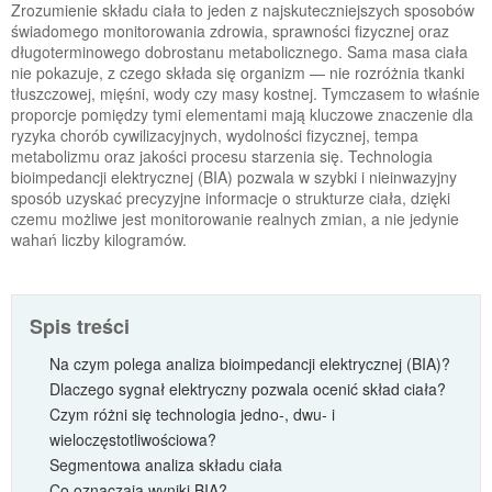
Zrozumienie składu ciała to jeden z najskuteczniejszych sposobów
świadomego monitorowania zdrowia, sprawności fizycznej oraz
długoterminowego dobrostanu metabolicznego. Sama masa ciała
nie pokazuje, z czego składa się organizm — nie rozróżnia tkanki
tłuszczowej, mięśni, wody czy masy kostnej. Tymczasem to właśnie
proporcje pomiędzy tymi elementami mają kluczowe znaczenie dla
ryzyka chorób cywilizacyjnych, wydolności fizycznej, tempa
metabolizmu oraz jakości procesu starzenia się. Technologia
bioimpedancji elektrycznej (BIA) pozwala w szybki i nieinwazyjny
sposób uzyskać precyzyjne informacje o strukturze ciała, dzięki
czemu możliwe jest monitorowanie realnych zmian, a nie jedynie
wahań liczby kilogramów.
Spis treści
Na czym polega analiza bioimpedancji elektrycznej (BIA)?
Dlaczego sygnał elektryczny pozwala ocenić skład ciała?
Czym różni się technologia jedno-, dwu- i
wieloczęstotliwościowa?
Segmentowa analiza składu ciała
Co oznaczają wyniki BIA?